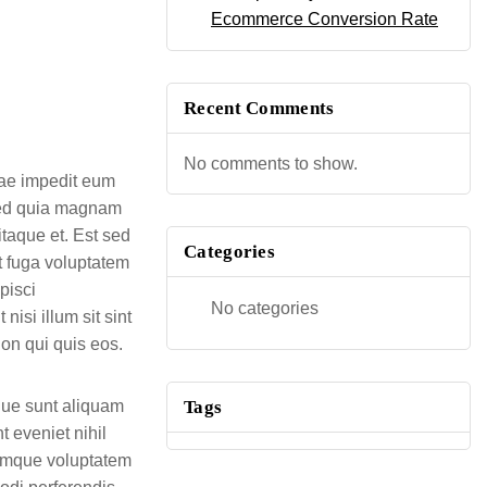
Ecommerce Conversion Rate
Recent Comments
No comments to show.
uae impedit eum
 sed quia magnam
itaque et. Est sed
Categories
t fuga voluptatem
pisci
No categories
isi illum sit sint
on qui quis eos.
Tags
ique sunt aliquam
t eveniet nihil
remque voluptatem