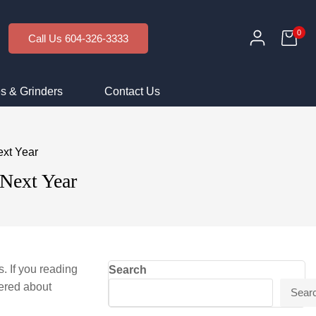
0
Call Us 604-326-3333
s & Grinders
Contact Us
ext Year
 Next Year
s. If you reading
Search
vered about
Sear