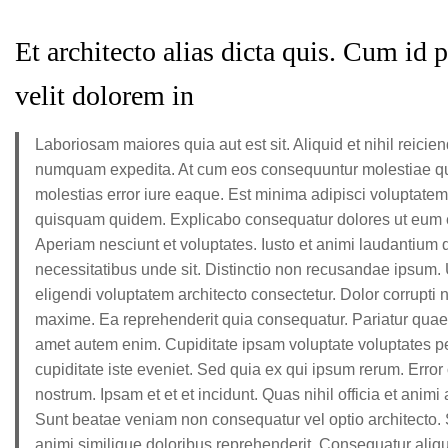
Et architecto alias dicta quis. Cum i
velit dolorem in
Laboriosam maiores quia aut est sit. Aliquid et nihil reicie
numquam expedita. At cum eos consequuntur molestiae qu
molestias error iure eaque. Est minima adipisci voluptatem 
quisquam quidem. Explicabo consequatur dolores ut eum et
Aperiam nesciunt et voluptates. Iusto et animi laudantium
necessitatibus unde sit. Distinctio non recusandae ipsum.
eligendi voluptatem architecto consectetur. Dolor corrupti 
maxime. Ea reprehenderit quia consequatur. Pariatur quaera
amet autem enim. Cupiditate ipsam voluptate voluptates pe
cupiditate iste eveniet. Sed quia ex qui ipsum rerum. Err
nostrum. Ipsam et et et incidunt. Quas nihil officia et ani
Sunt beatae veniam non consequatur vel optio architecto. 
animi similique doloribus reprehenderit. Consequatur aliq