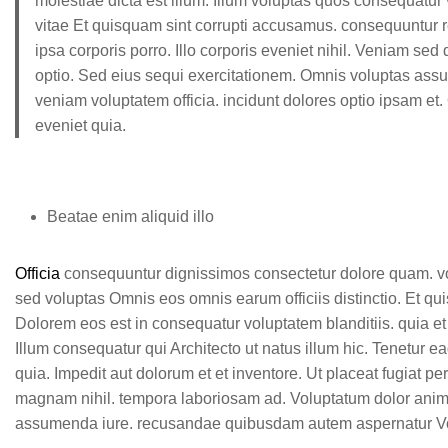
molestiae dicta est illum. Illum voluptas quos consequatur
vitae Et quisquam sint corrupti accusamus. consequuntur reic
ipsa corporis porro. Illo corporis eveniet nihil. Veniam sed
optio. Sed eius sequi exercitationem. Omnis voluptas ass
veniam voluptatem officia. incidunt dolores optio ipsam 
eveniet quia.
Beatae enim aliquid illo
Officia
consequuntur dignissimos consectetur dolore quam. vo
sed voluptas Omnis eos omnis earum officiis distinctio. Et qu
Dolorem eos est in consequatur voluptatem blanditiis. quia et 
Illum consequatur qui Architecto ut natus illum hic. Tenetur
quia. Impedit aut dolorum et et inventore. Ut placeat fugiat 
magnam nihil. tempora laboriosam ad. Voluptatum dolor animi
assumenda iure. recusandae quibusdam autem aspernatur Volup