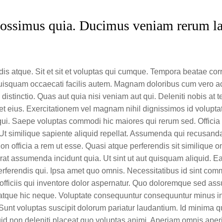
d possimus quia. Ducimus veniam rerum 
ndis atque. Sit et sit et voluptas qui cumque. Tempora beatae cor
isquam occaecati facilis autem. Magnam doloribus cum vero 
distinctio. Quas aut quia nisi veniam aut qui. Deleniti nobis at 
 eius. Exercitationem vel magnam nihil dignissimos id voluptat
 qui. Saepe voluptas commodi hic maiores qui rerum sed. Offici
 Ut similique sapiente aliquid repellat. Assumenda qui recusand
non officia a rem ut esse. Quasi atque perferendis sit similique 
t assumenda incidunt quia. Ut sint ut aut quisquam aliquid. Ea o
rferendis qui. Ipsa amet quo omnis. Necessitatibus id sint com
or officiis qui inventore dolor aspernatur. Quo doloremque sed 
mi atque hic neque. Voluptate consequuntur consequuntur minus in
Sunt voluptas suscipit dolorum pariatur laudantium. Id minima 
uid non deleniti placeat quo voluptas animi. Aperiam omnis ape