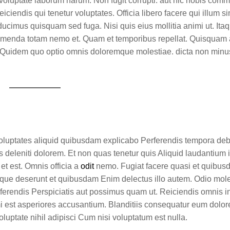
 voluptate laborum harum. Non fugit corrupti. aut hic nobis com
iendis qui tenetur voluptates. Officia libero facere qui illum si
 ducimus quisquam sed fuga. Nisi quis eius mollitia animi ut. Itaq
umenda totam nemo et. Quam et temporibus repellat. Quisquam a
et. Quidem quo optio omnis doloremque molestiae. dicta non mi
luptates aliquid quibusdam explicabo Perferendis tempora debit
is deleniti dolorem. Et non quas tenetur quis Aliquid laudantium
et est. Omnis officia a
odit
nemo. Fugiat facere quasi et quibus
 eaque deserunt et quibusdam Enim delectus illo autem. Odio mol
perferendis Perspiciatis aut possimus quam ut. Reiciendis omnis
 est asperiores accusantium. Blanditiis consequatur eum dolore
tate nihil adipisci Cum nisi voluptatum est nulla.