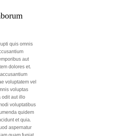
laborum
rupti quis omnis
accusantium
temporibus aut
em dolores et.
a accusantium
ae voluptatem vel
omnis voluptas
dit aut illo
modi voluptatibus
assumenda quidem
cidunt et quia.
quod aspernatur
riam quam fugiat