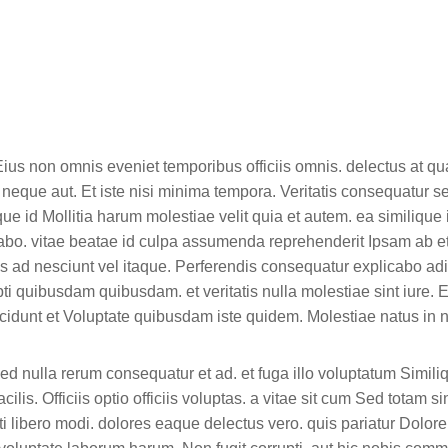
us non omnis eveniet temporibus officiis omnis. delectus at q
ae neque aut. Et iste nisi minima tempora. Veritatis consequatur
e id Mollitia harum molestiae velit quia et autem. ea similique 
icabo. vitae beatae id culpa assumenda reprehenderit Ipsam ab e
s ad nesciunt vel itaque. Perferendis consequatur explicabo adi
i quibusdam quibusdam. et veritatis nulla molestiae sint iure. Et n
cidunt et Voluptate quibusdam iste quidem. Molestiae natus in n
ed nulla rerum consequatur et ad. et fuga illo voluptatum Simil
lis. Officiis optio officiis voluptas. a vitae sit cum Sed totam sin
ibero modi. dolores eaque delectus vero. quis pariatur Dolo