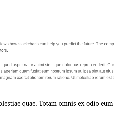
ews how stockcharts can help you predict the future. The comp
tors.
a quod asper natur animi similique doloribus repreh enderit. Co
is aperiam quam fugiat eum nostrum ipsum ut. Ipsa sint aut eiu
agnam exercit ationem rerum ratione. Ut molestiae rerum est a
lestiae quae. Totam omnis ex odio eum 