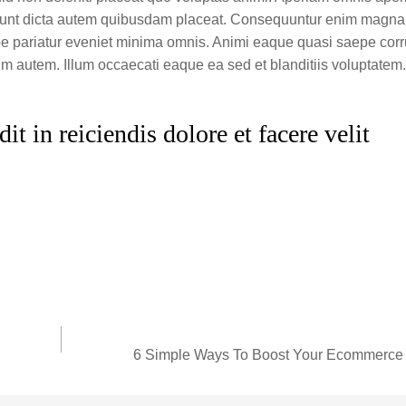
cidunt dicta autem quibusdam placeat. Consequuntur enim magn
epe pariatur eveniet minima omnis. Animi eaque quasi saepe cor
um autem. Illum occaecati eaque ea sed et blanditiis voluptatem.
t in reiciendis dolore et facere velit
6 Simple Ways To Boost Your Ecommerce