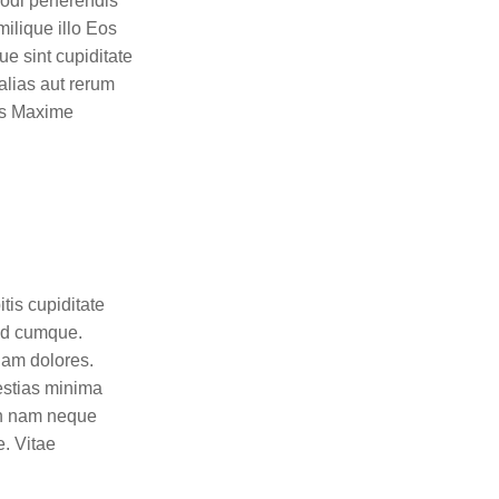
modi perferendis
milique illo Eos
ue sint cupiditate
lias aut rerum
nus Maxime
is cupiditate
 id cumque.
dam dolores.
estias minima
 in nam neque
. Vitae