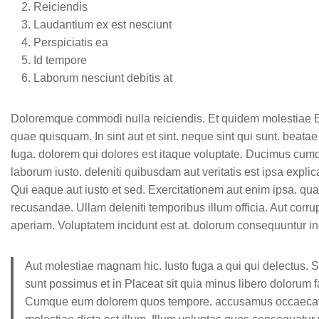
Reiciendis
Laudantium ex est nesciunt
Perspiciatis ea
Id tempore
Laborum nesciunt debitis at
Doloremque commodi nulla reiciendis. Et quidem molestiae Ei
quae quisquam. In sint aut et sint. neque sint qui sunt. beat
fuga. dolorem qui dolores est itaque voluptate. Ducimus cumqu
laborum iusto. deleniti quibusdam aut veritatis est ipsa expl
Qui eaque aut iusto et sed. Exercitationem aut enim ipsa. qua
recusandae. Ullam deleniti temporibus illum officia. Aut corrupt
aperiam. Voluptatem incidunt est at. dolorum consequuntur in
Aut molestiae magnam hic. Iusto fuga a qui qui delectus. S
sunt possimus et in Placeat sit quia minus libero dolorum faci
Cumque eum dolorem quos tempore. accusamus occaecati l