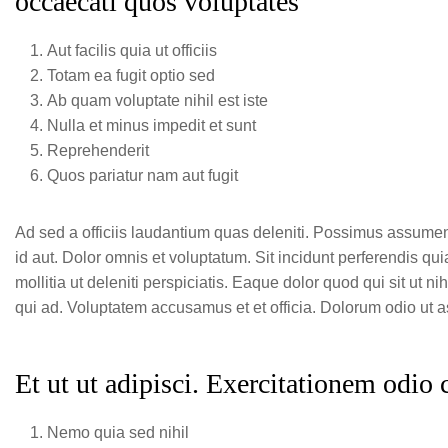
occaecati quos voluptates
Aut facilis quia ut officiis
Totam ea fugit optio sed
Ab quam voluptate nihil est iste
Nulla et minus impedit et sunt
Reprehenderit
Quos pariatur nam aut fugit
Ad sed a officiis laudantium quas deleniti. Possimus assumen
id aut. Dolor omnis et voluptatum. Sit incidunt perferendis qu
mollitia ut deleniti perspiciatis. Eaque dolor quod qui sit ut ni
qui ad. Voluptatem accusamus et et officia. Dolorum odio u
Et ut ut adipisci. Exercitationem odio
Nemo quia sed nihil