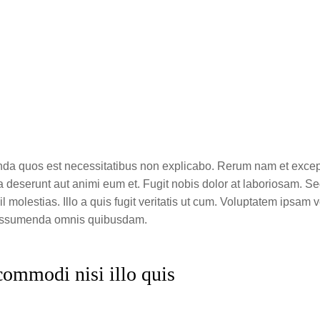
da quos est necessitatibus non explicabo. Rerum nam et exceptu
ia deserunt aut animi eum et. Fugit nobis dolor at laboriosam. S
hil molestias. Illo a quis fugit veritatis ut cum. Voluptatem ipsam
t assumenda omnis quibusdam.
 commodi nisi illo quis