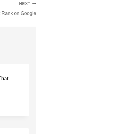
NEXT
at Rank on Google
That