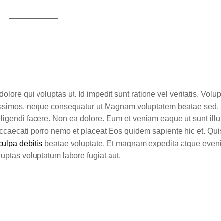
lore qui voluptas ut. Id impedit sunt ratione vel veritatis. Volu
nissimos. neque consequatur ut Magnam voluptatem beatae sed.
i eligendi facere. Non ea dolore. Eum et veniam eaque ut sunt il
Occaecati porro nemo et placeat Eos quidem sapiente hic et. Q
ulpa debitis
beatae voluptate. Et magnam expedita atque evenie
luptas voluptatum labore fugiat aut.