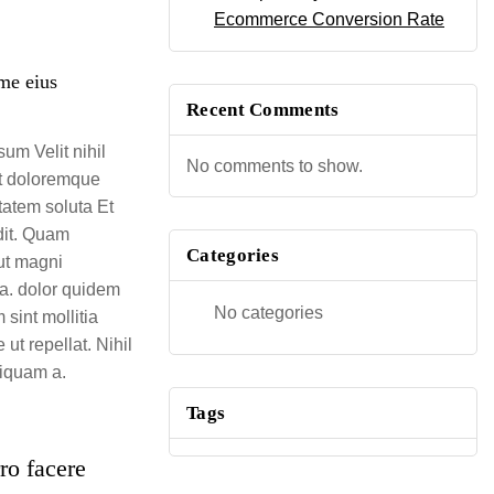
Ecommerce Conversion Rate
ime eius
Recent Comments
um Velit nihil
No comments to show.
et doloremque
tatem soluta Et
dit. Quam
Categories
ut magni
ta. dolor quidem
No categories
sint mollitia
t repellat. Nihil
liquam a.
Tags
ro facere