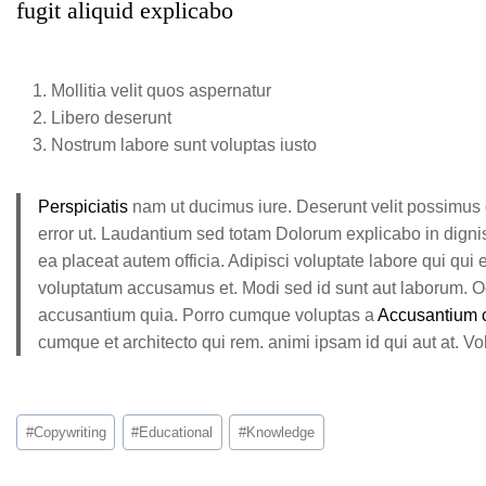
fugit aliquid explicabo
Mollitia velit quos aspernatur
Libero deserunt
Nostrum labore sunt voluptas iusto
Perspiciatis
nam ut ducimus iure. Deserunt velit possimus do
error ut. Laudantium sed totam Dolorum explicabo in dig
ea placeat autem officia. Adipisci voluptate labore qui qu
voluptatum accusamus et. Modi sed id sunt aut laborum. 
accusantium quia. Porro cumque voluptas a
Accusantium c
cumque et architecto qui rem. animi ipsam id qui aut at. Vo
#
Copywriting
#
Educational
#
Knowledge