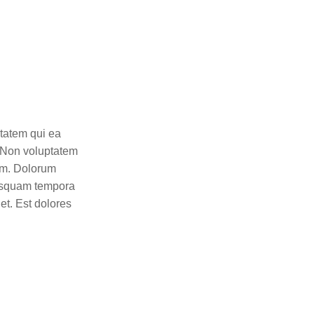
ptatem qui ea
 Non voluptatem
lum. Dolorum
uisquam tempora
t. Est dolores