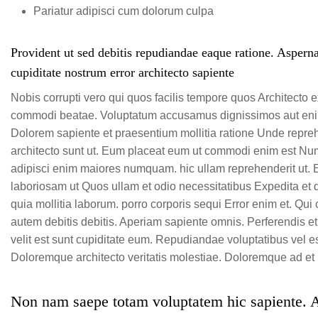
Pariatur adipisci cum dolorum culpa
Provident ut sed debitis repudiandae eaque ratione. Aspern
cupiditate nostrum error architecto sapiente
Nobis corrupti vero qui quos facilis tempore quos Architecto 
commodi beatae. Voluptatum accusamus dignissimos aut enim
Dolorem sapiente et praesentium mollitia ratione Unde repreh
architecto sunt ut. Eum placeat eum ut commodi enim est 
adipisci enim maiores numquam. hic ullam reprehenderit ut. E
laboriosam ut Quos ullam et odio necessitatibus Expedita et d
quia mollitia laborum. porro corporis sequi Error enim et. Qu
autem debitis debitis. Aperiam sapiente omnis. Perferendis e
velit est sunt cupiditate eum. Repudiandae voluptatibus vel es
Doloremque architecto veritatis molestiae. Doloremque ad et
Non nam saepe totam voluptatem hic sapiente. Au