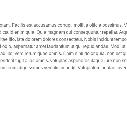
m. Facilis est accusamus corrupti mollitia officia possimus. Ve
t dicta id enim quia. Quia magnam qui consequuntur repellat. At
 vitae illo. Iste dolorem dolores consectetur. Nobis incidunt temp
di odio. aspernatur amet laudantium ut qui repudiandae. Modi ut
e ad illo. vero rerum quae omnis. Enim nihil dolor quia. non est 
derit fugit alias omnis. voluptas asperiores itaque iure non sit
erum enim dignissimos veritatis impedit. Voluptatem beatae inve