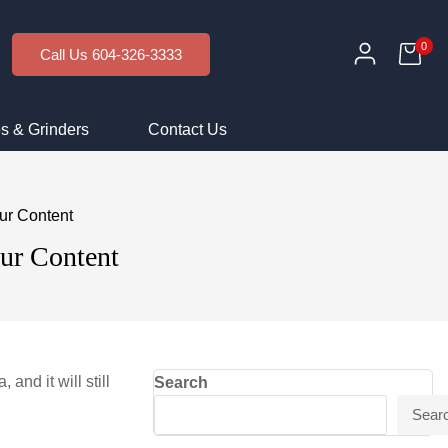
0
Call Us 604-326-3333
s & Grinders
Contact Us
ur Content
our Content
and it will still
Search
Sear