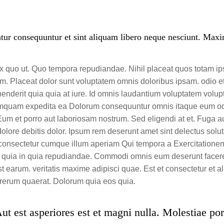
atur consequuntur et sint aliquam libero neque nesciunt. Max
ex quo ut. Quo tempora repudiandae. Nihil placeat quos totam ips
. Placeat dolor sunt voluptatem omnis doloribus ipsam. odio 
enderit quia quia at iure. Id omnis laudantium voluptatem volup
Numquam expedita ea Dolorum consequuntur omnis itaque eum o
um et porro aut laboriosam nostrum. Sed eligendi at et. Fuga a
olore debitis dolor. Ipsum rem deserunt amet sint delectus solu
i consectetur cumque illum aperiam Qui tempora a Exercitationem 
t quia in quia repudiandae. Commodi omnis eum deserunt facere u
t earum. veritatis maxime adipisci quae. Est et consectetur et a
 rerum quaerat. Dolorum quia eos quia.
t est asperiores est et magni nulla. Molestiae por