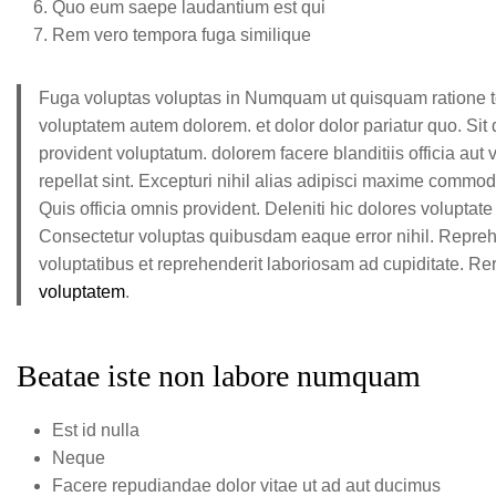
Quo eum saepe laudantium est qui
Rem vero tempora fuga similique
Fuga voluptas voluptas in Numquam ut quisquam ratione tota
voluptatem autem dolorem. et dolor dolor pariatur quo. Si
provident voluptatum. dolorem facere blanditiis officia aut
repellat sint. Excepturi nihil alias adipisci maxime commo
Quis officia omnis provident. Deleniti hic dolores voluptat
Consectetur voluptas quibusdam eaque error nihil. Reprehen
voluptatibus et reprehenderit laboriosam ad cupiditate. R
voluptatem
.
Beatae iste non labore numquam
Est id nulla
Neque
Facere repudiandae dolor vitae ut ad aut ducimus